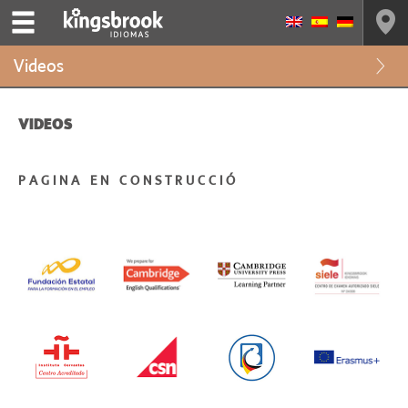
Videos
VIDEOS
P A G I N A E N C O N S T R U C C I Ó