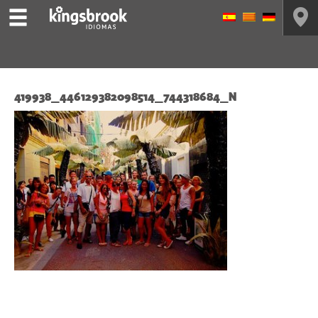
419938_446129382098514_744318684_N